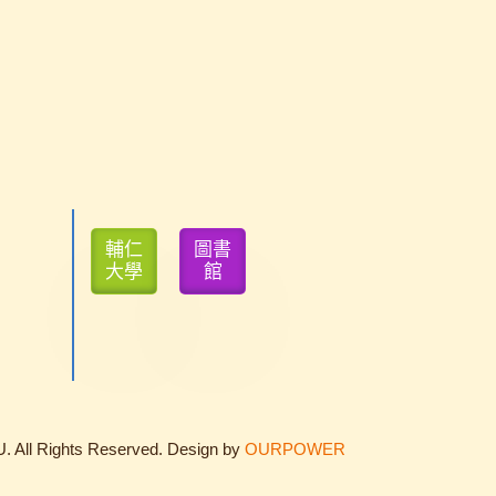
輔仁
圖書
大學
館
. All Rights Reserved. Design by
OURPOWER